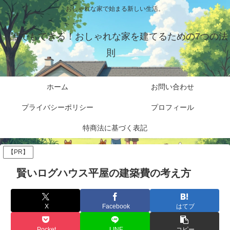
おしゃれな家で始まる新しい生活。
誰でもできる！おしゃれな家を建てるための7つの法
則
ホーム
お問い合わせ
プライバシーポリシー
プロフィール
特商法に基づく表記
【PR】
賢いログハウス平屋の建築費の考え方
X
Facebook
はてブ
Pocket
LINE
コピー